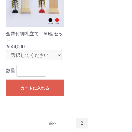
金幣付御札立て 50個セッ
ト
￥44,000
数量
カートに入れる
前へ
1
2