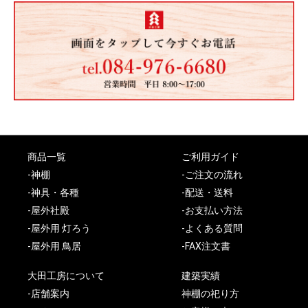
商品一覧
ご利用ガイド
-神棚
-ご注文の流れ
-神具・各種
-配送・送料
-屋外社殿
-お支払い方法
-屋外用 灯ろう
-よくある質問
-屋外用 鳥居
-FAX注文書
大田工房について
建築実績
-店舗案内
神棚の祀り方